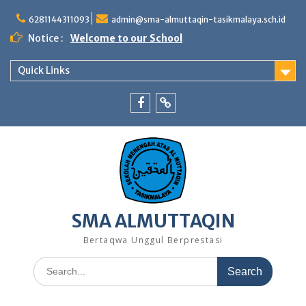
Skip
to
6281144311093
admin@sma-almuttaqin-tasikmalaya.sch.id
content
Notice :
Welcome to our School
Quick Links
Facebook
TikTok
SMA ALMUTTAQIN
Bertaqwa Unggul Berprestasi
Search
for: