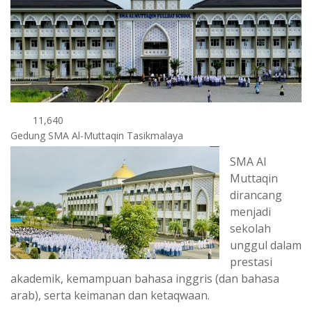
11,640
Gedung SMA Al-Muttaqin Tasikmalaya
SMA Al
Muttaqin
dirancang
menjadi
sekolah
unggul dalam
prestasi
akademik, kemampuan bahasa inggris (dan bahasa
arab), serta keimanan dan ketaqwaan.