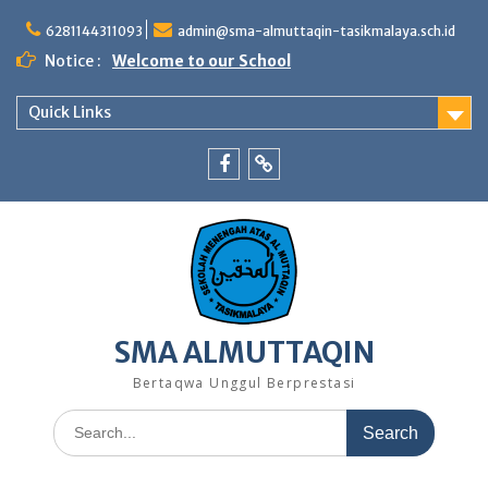
Skip
to
6281144311093
admin@sma-almuttaqin-tasikmalaya.sch.id
content
Notice :
Welcome to our School
Quick Links
Facebook
TikTok
SMA ALMUTTAQIN
Bertaqwa Unggul Berprestasi
Search
for: