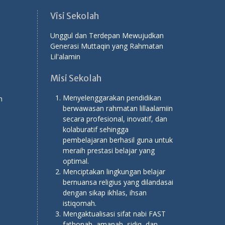
Visi Sekolah
Unggul dan Terdepan Mewujudkan
Generasi Muttaqin yang Rahmatan
Lil'alamin
Misi Sekolah
Menyelenggarakan pendidikan
n
berwawasan rahmatan lillaalamiin
secara profesional, inovatif, dan
kolaburatif sehingga
pembelajaran berhasil guna untuk
meraih prestasi belajar yang
optimal.
Menciptakan lingkungan belajar
bernuansa religius yang dilandasai
dengan sikap ikhlas, ihsan
istiqomah.
Mengaktualisasi sifat nabi FAST
fathonah, amanah, sidiq, dan