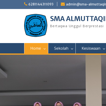
Skip
6281144311093
admin@sma-almuttaqin-
to
content
SMA ALMUTTAQI
Bertaqwa Unggul Berprestasi
Home
Sekolah
Kesiswaan