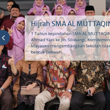
Info PPDB
Untuk Informasi Pendaftaran PPDB/SPM
klik link berikut. https://daftaralmuttaq