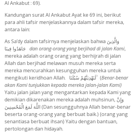
Al Ankabut : 69).
Kandungan surat Al Ankabut Ayat ke 69 ini, berikut
para ahli tafsir menjelaskannya dalam tafsir mereka,
antara lain:
As Sa’dy dalam tafsirnya menjelaskan bahwa
وَالَّذِينَ
جَاهَدُوا فِينَا
dan orang-orang yang berjihad di jalan Kami
,
mereka adalah orang orang yang berhijrah di jalan
Allah dan berjihad melawan musuh mereka serta
mereka mencurahkan kesungguhan mereka untuk
mengikuti keridhoan Allah.
لَنَهْدِيَنَّهُمْ سُبُلَنَا ۚ (
Benar-benar
akan Kami tunjukkan kepada mereka jalan-jalan Kami)
Yaitu jalan jalan yang mengantarkan kepada Kami yang
demikian dikarenakan mereka adalah muhsinun,
وَإِنَّ
اللَّهَ لَمَعَ الْمُحْسِنِينَ
(Dan sesungguhnya Allah benar-benar
beserta orang-orang yang berbuat baik.) (orang yang
senantiasa berbuat ihsan) Yaitu dengan bantuan,
pertolongan dan hidayah.