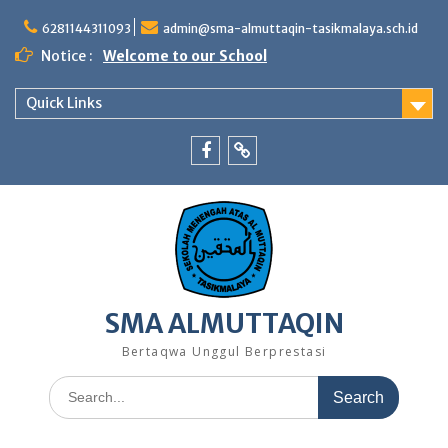
Skip
to
6281144311093
admin@sma-almuttaqin-tasikmalaya.sch.id
content
Notice :
Welcome to our School
Quick Links
Facebook
TikTok
SMA ALMUTTAQIN
Bertaqwa Unggul Berprestasi
Search
for: