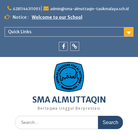
Skip
to
6281144311093
admin@sma-almuttaqin-tasikmalaya.sch.id
content
Notice :
Welcome to our School
Quick Links
Facebook
TikTok
SMA ALMUTTAQIN
Bertaqwa Unggul Berprestasi
Search
for: