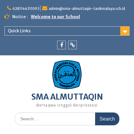
Skip
to
6281144311093
admin@sma-almuttaqin-tasikmalaya.sch.id
content
Notice :
Welcome to our School
Quick Links
Facebook
TikTok
SMA ALMUTTAQIN
Bertaqwa Unggul Berprestasi
Search
for: