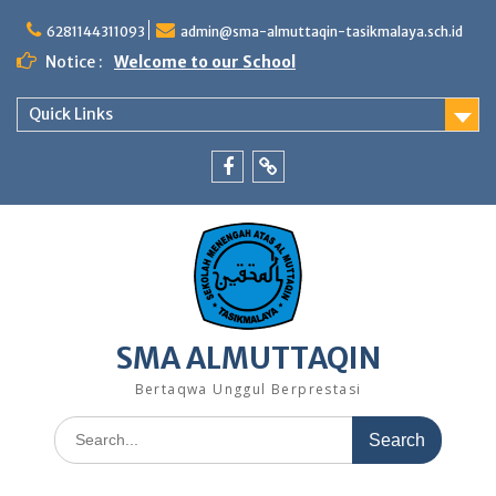
Skip
to
6281144311093
admin@sma-almuttaqin-tasikmalaya.sch.id
content
Notice :
Welcome to our School
Quick Links
Facebook
TikTok
SMA ALMUTTAQIN
Bertaqwa Unggul Berprestasi
Search
for: