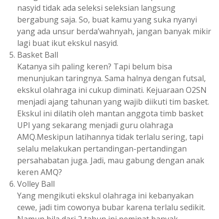
nasyid tidak ada seleksi seleksian langsung
bergabung saja. So, buat kamu yang suka nyanyi
yang ada unsur berda’wahnyah, jangan banyak mikir
lagi buat ikut ekskul nasyid.
Basket Ball
Katanya sih paling keren? Tapi belum bisa
menunjukan taringnya. Sama halnya dengan futsal,
ekskul olahraga ini cukup diminati. Kejuaraan O2SN
menjadi ajang tahunan yang wajib diikuti tim basket.
Ekskul ini dilatih oleh mantan anggota timb basket
UPI yang sekarang menjadi guru olahraga
AMQ.Meskipun latihannya tidak terlalu sering, tapi
selalu melakukan pertandingan-pertandingan
persahabatan juga. Jadi, mau gabung dengan anak
keren AMQ?
Volley Ball
Yang mengikuti ekskul olahraga ini kebanyakan
cewe, jadi tim cowonya bubar karena terlalu sedikit.
Namun bila dari 2 tahun ini peminat banyak,