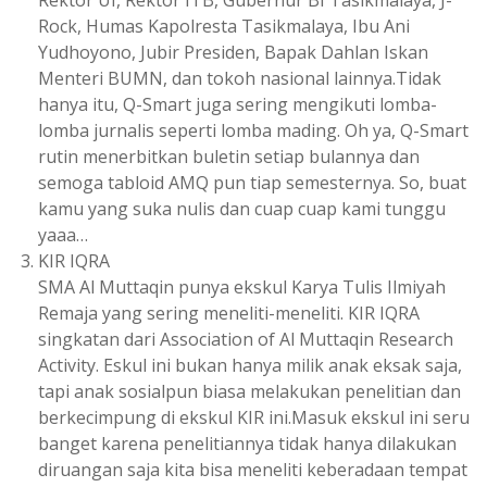
Rock, Humas Kapolresta Tasikmalaya, Ibu Ani
Yudhoyono, Jubir Presiden, Bapak Dahlan Iskan
Menteri BUMN, dan tokoh nasional lainnya.Tidak
hanya itu, Q-Smart juga sering mengikuti lomba-
lomba jurnalis seperti lomba mading. Oh ya, Q-Smart
rutin menerbitkan buletin setiap bulannya dan
semoga tabloid AMQ pun tiap semesternya. So, buat
kamu yang suka nulis dan cuap cuap kami tunggu
yaaa…
KIR IQRA
SMA Al Muttaqin punya ekskul Karya Tulis Ilmiyah
Remaja yang sering meneliti-meneliti. KIR IQRA
singkatan dari Association of Al Muttaqin Research
Activity. Eskul ini bukan hanya milik anak eksak saja,
tapi anak sosialpun biasa melakukan penelitian dan
berkecimpung di ekskul KIR ini.Masuk ekskul ini seru
banget karena penelitiannya tidak hanya dilakukan
diruangan saja kita bisa meneliti keberadaan tempat