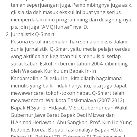
teman seperjuangan juga. Pembimbingnya juga asik,
gk sia sia deh masuk ekskul ini buat yang serius
memperdalam ilmu programming dan designing nya.
p.s. join juga “AMQHunter” nya :D.
Jurnalistik Q-Smart
Pesona eskul ini semakin hari semakin eksis dalam
dunia jurnalistik. Q-Smart yaitu media pelajar cerdas
yang aktif dalam kegiatan tulis menulis di setiap
surat kabar. Eskul ini berdiri tahun 2004, dibimbing
oleh Wakasek Kurikulum Bapak In-In
Kandarsolihin.Di eskul ini, kita dilatih bagaimana
menulis yang baik. Tidak hanya itu, kita juga dapat
mewawancarai tokoh-tokoh hebat. Q-Smart telah
mewawancarai Walikota Tasikmalaya (2007-2012)
Bapak H.Syarief Hidayat, M.Si,. Gubernur dan Wakil
Gubernur Jawa Barat Bapak Dedi Mizwar dan
H.Ahmad Heriawan, Abu Sangkan, Prof. Kim Ho Yung
Kedubes Korea, Bupati Tasikmalaya Bapak H.Uu,
Rektor UI, Rektor ITB, Gubernur BI Tasikmalaya, J-