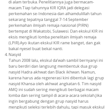
di alam terbuka. Penelitiannya juga bermacam-
macam.Tiap tahunnya KIR IQRA jadi delegasi
perkemahan se-Indonesia dan alhamdulillah tahun
sekarang tepatnya tanggal 7-14 September
perkemahan ilmiyah remaja nasional (PIRN)
bertempat di Wakatobi, Sulawesi. Dan ekskul KIR ini
eksis mengikuti lomba penelitain ilmiyah remaja
(LPIR).Ayo ikutan ekskul KIR rame banget, dan gak
bakal nyesel buat bekal nanti.
Nasyid
Tahun 2008 lalu, ekskul da’wah sambil bernyanyi ini
baru berdiri dan langsung membentuk dua grup
nasyid Hadra akhwat dan Black ikhwan. Namun,
karena harus ada regenerasi kini dibentuk lagi grup
nasyid Khansa oleh akhwat angkatan 6. Tim nasyid
AMQ ini sudah sering mengikuti berbagai macam
lomba dan sering tampil di acara-acara sekolah.Jika
ingin bergabung dengan grup nasyid harus
mengikuti seleksi terlebih dahulu, tapi masuk ekskul