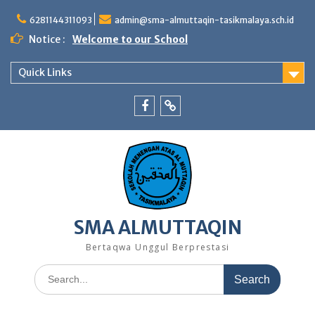
Skip
to
6281144311093
admin@sma-almuttaqin-tasikmalaya.sch.id
content
Notice :
Welcome to our School
Quick Links
Facebook
TikTok
SMA ALMUTTAQIN
Bertaqwa Unggul Berprestasi
Search
for: