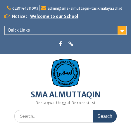
Skip
to
6281144311093
admin@sma-almuttaqin-tasikmalaya.sch.id
content
Notice :
Welcome to our School
Quick Links
Facebook
TikTok
SMA ALMUTTAQIN
Bertaqwa Unggul Berprestasi
Search
for: