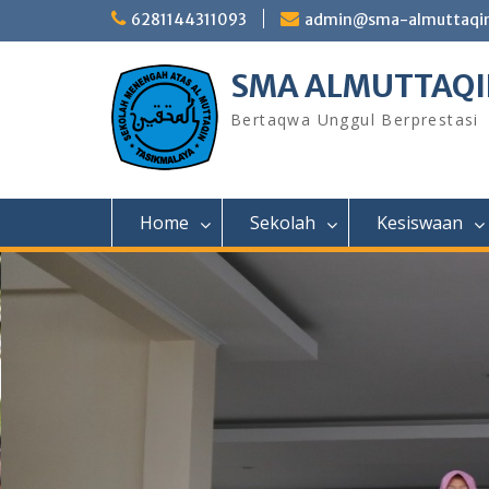
Skip
6281144311093
admin@sma-almuttaqin-
to
content
SMA ALMUTTAQI
Bertaqwa Unggul Berprestasi
Home
Sekolah
Kesiswaan