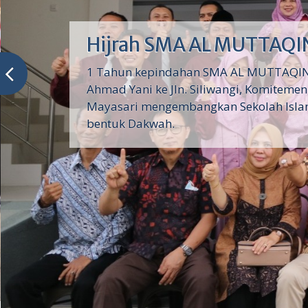
Hijrah SMA AL MUTTAQI
1 Tahun kepindahan SMA AL MUTTAQIN d
Ahmad Yani ke Jln. Siliwangi, Komiteme
Mayasari mengembangkan Sekolah Isla
bentuk Dakwah.