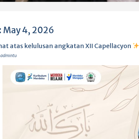
:
May 4, 2026
at atas kelulusan angkatan XII Capellacyon
admintu