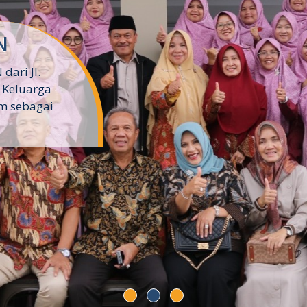
N
ari Jl.
n Keluarga
m sebagai