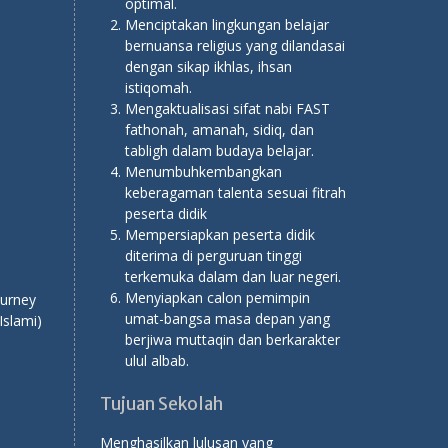
optimal.
Menciptakan lingkungan belajar
bernuansa religius yang dilandasai
dengan sikap ikhlas, ihsan
istiqomah.
Mengaktualisasi sifat nabi FAST
fathonah, amanah, sidiq, dan
tabligh dalam budaya belajar.
Menumbuhkembangkan
keberagaman talenta sesuai fitrah
peserta didik
Mempersiapkan peserta didik
diterima di perguruan tinggi
terkemuka dalam dan luar negeri.
Menyiapkan calon pemimpin
ourney
umat-bangsa masa depan yang
Islami)
berjiwa muttaqin dan berkarakter
ulul albab.
Tujuan Sekolah
Menghasilkan lulusan yang