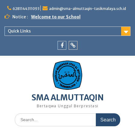
Skip
to
6281144311093
admin@sma-almuttaqin-tasikmalaya.sch.id
content
Notice :
Welcome to our School
Quick Links
Facebook
TikTok
SMA ALMUTTAQIN
Bertaqwa Unggul Berprestasi
Search
for: