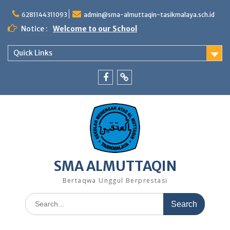
Skip
to
6281144311093
admin@sma-almuttaqin-tasikmalaya.sch.id
content
Notice :
Welcome to our School
Quick Links
Facebook
TikTok
SMA ALMUTTAQIN
Bertaqwa Unggul Berprestasi
Search
for: