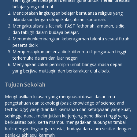
sehingga pembelajaran berhasil guna untuk meraih prestasi
belajar yang optimal.
Menciptakan lingkungan belajar bernuansa religius yang
dilandasai dengan sikap ikhlas, ihsan istiqomah.
Mengaktualisasi sifat nabi FAST fathonah, amanah, sidiq,
dan tabligh dalam budaya belajar.
Menumbuhkembangkan keberagaman talenta sesuai fitrah
peserta didik
Mempersiapkan peserta didik diterima di perguruan tinggi
terkemuka dalam dan luar negeri.
Menyiapkan calon pemimpin umat-bangsa masa depan
yang berjiwa muttaqin dan berkarakter ulul albab.
Tujuan Sekolah
Menghasilkan lulusan yang menguasai dasar-dasar ilmu
pengetahuan dan teknologi (basic knowledge of science and
technology) yang dilandasi keimanan dan ketaqwaan yang kuat,
sehingga dapat melanjutkan ke jenjang pendidikan tinggi yang
berkualitas baik, serta mampu mengadakan hubungan timbal
balik dengan lingkungan sosial, budaya dan alam sekitar dengan
perilaku akhlaqul karimah.