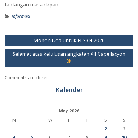
tantangan masa depan.
Informasi
Post
Mohon Doa untuk FLS3N 2026
navigation
Selamat atas kelulusan angkatan XII Capellacyon
Comments are closed.
Kalender
May 2026
M
T
W
T
F
S
S
1
2
3
4
5
6
7
8
9
10