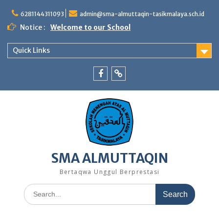
Skip
to
6281144311093
admin@sma-almuttaqin-tasikmalaya.sch.id
content
Notice :
Welcome to our School
Quick Links
Facebook
TikTok
SMA ALMUTTAQIN
Bertaqwa Unggul Berprestasi
Search
for: