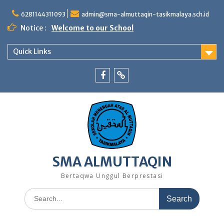
Skip
to
6281144311093
admin@sma-almuttaqin-tasikmalaya.sch.id
content
Notice :
Welcome to our School
Quick Links
Facebook
TikTok
SMA ALMUTTAQIN
Bertaqwa Unggul Berprestasi
Search
for: