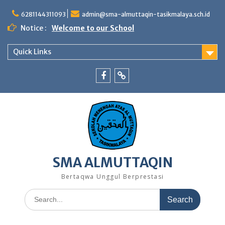
Skip
to
6281144311093
admin@sma-almuttaqin-tasikmalaya.sch.id
content
Notice :
Welcome to our School
Quick Links
Facebook
TikTok
SMA ALMUTTAQIN
Bertaqwa Unggul Berprestasi
Search
for: