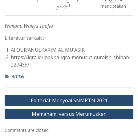
الْجِسْمِ
menciptakan
Wallahu Waliyu Taufiq
Literatur terkait :
Al QUR’ANULKARIM AL MU’ASIR
https://iqra.id/makna-iqra-menurut-quraish-shihab-
227435/
Artikel
Post
Editorial: Menyoal SNMPTN 2021
navigation
Memahami versus Merumuskan
Comments are closed.