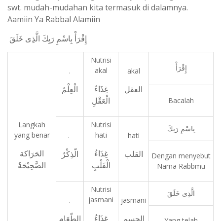
swt. mudah-mudahan kita termasuk di dalamnya.
Aamiin Ya Rabbal Alamiin
إِقْرَأْ بِاسْمِ رَبِكَ الَّذِى خَلَقَ
Nutrisi
إِقْرَأْ
akal
.
akal
غِذَاءُ
العقل
الْعِلْمُ
الْعَقْلِ
Bacalah
Langkah
Nutrisi
بِاسْمِ رَبِكَ
yang benar
hati
.
hati
غِذَاءُ
الحَرَاكة
القلب
الّذِكْرُ
Dengan menyebut
الْقَلْبِ
الضَّحِيْحَةُ
Nama Rabbmu
Nutrisi
الَّذِى خَلَقَ
jasmani
.
jasmani
غِذَاءُ
الجسم
الطّعَام
Yang telah