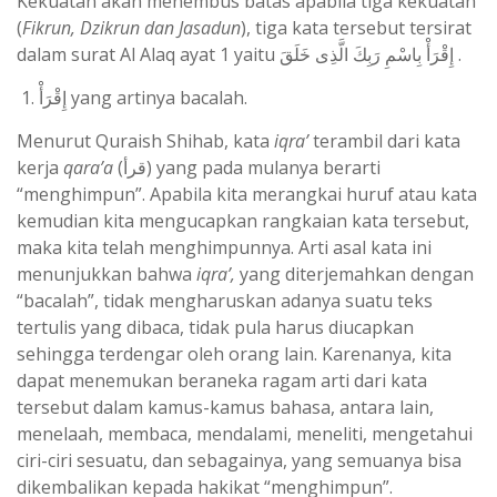
Kekuatan akan menembus batas apabila tiga kekuatan
(
Fikrun, Dzikrun dan Jasadun
), tiga kata tersebut tersirat
dalam surat Al Alaq ayat 1 yaitu إِقْرَأْ بِاسْمِ رَبِكَ الَّذِى خَلَقَ .
إِقْرَأْ yang artinya bacalah.
Menurut Quraish Shihab, kata
iqra’
terambil dari kata
kerja
qara’a
(قرأ) yang pada mulanya berarti
“menghimpun”. Apabila kita merangkai huruf atau kata
kemudian kita mengucapkan rangkaian kata tersebut,
maka kita telah menghimpunnya. Arti asal kata ini
menunjukkan bahwa
iqra’,
yang diterjemahkan dengan
“bacalah”, tidak mengharuskan adanya suatu teks
tertulis yang dibaca, tidak pula harus diucapkan
sehingga terdengar oleh orang lain. Karenanya, kita
dapat menemukan beraneka ragam arti dari kata
tersebut dalam kamus-kamus bahasa, antara lain,
menelaah, membaca, mendalami, meneliti, mengetahui
ciri-ciri sesuatu, dan sebagainya, yang semuanya bisa
dikembalikan kepada hakikat “menghimpun”.